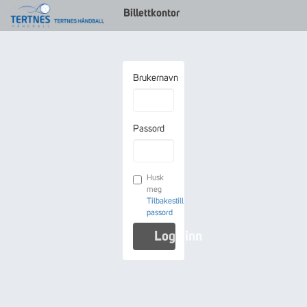
Billettkontor
Brukernavn
Passord
Husk
meg
Tilbakestill
passord
Logg inn